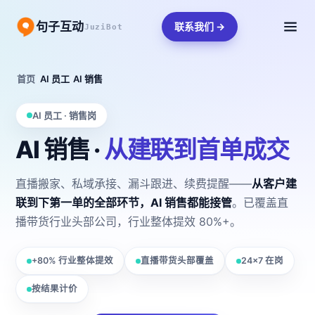
句子互动
联系我们 →
JuziBot
首页
/
AI 员工
/
AI 销售
AI 员工 · 销售岗
AI 销售 ·
从建联到首单成交
直播搬家、私域承接、漏斗跟进、续费提醒——
从客户建
联到下第一单的全部环节，AI 销售都能接管
。已覆盖直
播带货行业头部公司，行业整体提效 80%+。
+80% 行业整体提效
直播带货头部覆盖
24×7 在岗
按结果计价