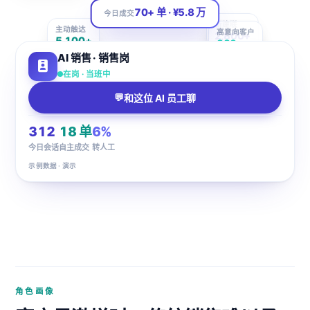
SALES
70+ 单 · ¥5.8 万
今日成交
新建联
主动触达
AI 销售 · 当日数据
2,800+
高意向客户
5,100+
380+
AI 销售 · 销售岗
在岗 · 当班中
💬
和这位 AI 员工聊
312
18 单
6%
今日会话
自主成交
转人工
示例数据 · 演示
角色画像