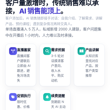
客户量激增时，传统销售难以承
接，
AI 销售能顶上
。
客户添加后，AI 销售随即接手对话：自我介绍、了解需求、讲解
产品、预约课程；遇到复杂情况再转交真人。
单场直播涌入 5 万人，私域新增 2000 人建联，客户问题集
中在开播后 1 小时内，人力难以及时承接。
直播搬家
需求挖掘
产品讲解
直播间客
3-5 轮对
从知识库
户建联后
话摸清客
里找对应
立即由 AI
户意向、
产品，按
跟进，避
收入水
客户类型
免冷场流
平、购买
推荐
失
动机
促销执行
续费提醒
限时优
到期前 N
惠、价格
天 AI 主动